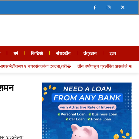
य
धर्म
व्हिडिओ
संपादकीय
तंत्रज्ञान
इतर
ेवकांचा दबदबा,तरी�
तीन वर्षांपासून प्रलंबित असलेले महाराष्ट्र �
मुंबई पोर्ट
िशमन
रास घडलेल्या