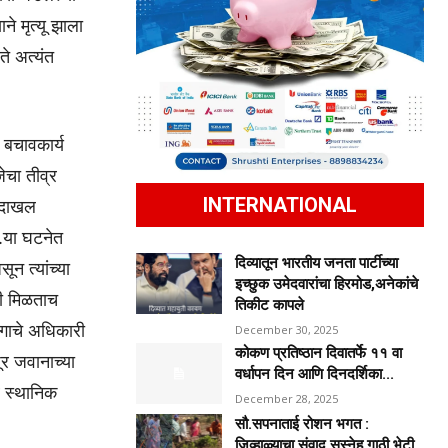
े मृत्यू झाला
े अत्यंत
 बचावकार्य
ेचा तीव्र
INTERNATIONAL
त दाखल
ली.या घटनेत
दिव्यातून भारतीय जनता पार्टीच्या
न त्यांच्या
इच्छुक उमेदवारांचा हिरमोड,अनेकांचे
ती मिळताच
तिकीट कापले
ागाचे अधिकारी
December 30, 2025
कोकण प्रतिष्ठान दिवातर्फे ११ वा
र जवानाच्या
वर्धापन दिन आणि दिनदर्शिका...
व स्थानिक
December 28, 2025
सौ.सपनाताई रोशन भगत :
जिव्हाळ्याचा संवाद,सस्नेह गाठी भेटी