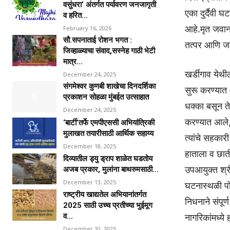
वसुंधरा’ अंतर्गत पर्यावरण जनजागृती
एका दुर्दैवी 
व हरित...
आहे.मृत जवान
February 16, 2026
सौ.सपनाताई रोशन भगत :
तत्पर आणि ज
जिव्हाळ्याचा संवाद,सस्नेह गाठी भेटी
मात्र...
खर्डीगाव येथ
December 24, 2025
संगमेश्वर कुणबी शाखेचा दिनदर्शिका
सुरू करण्यात 
प्रकाशन सोहळा मुंबईत उत्साहात
धक्का बसून त
December 24, 2025
करण्यात आले,मा
‘बार्टी’तर्फे एमपीएससी अभियांत्रिकी
मुलाखत तयारीसाठी आर्थिक सहाय्य
त्यांचे सहका
December 18, 2025
हाताला व छात
दिव्यातील ड्यु ड्राप शाळेत घडतोय
उपआयुक्त श्र
अजब प्रकार, मुलांना बाथरुमसाठी...
December 13, 2025
घटनास्थळी पो
राष्ट्रीय खाद्यतेल अभियानांतर्गत
निधनाने संपूर
2025 साठी उच्च प्रतीच्या भुईमूग
व...
नागरिकांमध्ये
December 10, 2025