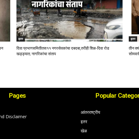
इतर
इतर
िधन
दिवा प्रभागसमितीतस११ नगरसेवकांचा दबदबा,तरीही शिळ-दिवा रोड
तीन वर्
खड्ड्यात; नागरिकांचा संताप
सोमवार
Pages
Popular Categor
आंतरराष्ट्रीय
nd Disclaimer
इतर
खेळ