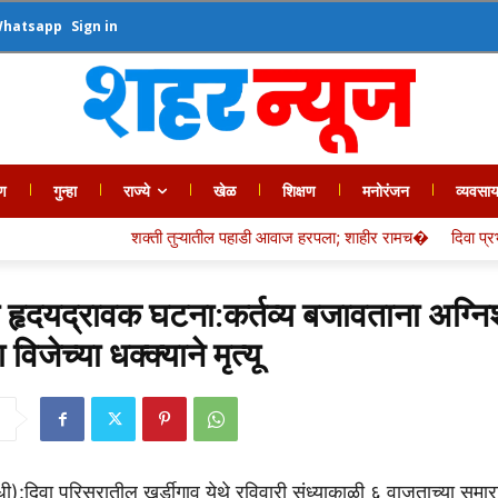
Whatsapp
Sign in
ण
गुन्हा
राज्ये
खेळ
शिक्षण
मनोरंजन
व्यवसा
शक्ती तुऱ्यातील पहाडी आवाज हरपला; शाहीर रामच�
दिवा प्रभागसमितीतस११ नगरस
थे हृदयद्रावक घटना:कर्तव्य बजावताना अग्न
विजेच्या धक्क्याने मृत्यू
धी):दिवा परिसरातील खर्डीगाव येथे रविवारी संध्याकाळी ६ वाजताच्या सुमा