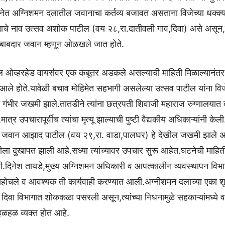
घटनेत अग्निशमन दलातील जवानाचा कर्तव्य बजावत असताना विजेच्या धक्क्यान
ाचे नाव उत्सव अशोक पाटील (वय २८,रा.दातीवली गाव,दिवा) असे असून,त
बाबदार जवान म्हणून ओळखले जात होते.
ील ओव्हरहेड वायर्सवर एक कबूतर अडकले असल्याची माहिती मिळाल्यानंतर
आले होते.यावेळी बचाव मोहिमेत सहभागी असलेल्या उत्सव पाटील यांना विज
े गंभीर जखमी झाले.तातडीने त्यांना छत्रपती शिवाजी महाराज रुग्णालया
त्र उपचारापूर्वीच त्यांचा मृत्यू झाल्याची पुष्टी वैद्यकीय अधिकाऱ्यांनी के
री जवान आझाद पाटील (वय २९,रा. वाडा,पालघर) हे देखील जखमी झाले असू
ीला दुखापत झाली आहे.सध्या त्यांच्यावर उपचार सुरू आहेत.घटनेची माहि
ी.दिनेश तायडे,मुख्य अग्निशमन अधिकारी व आपत्कालीन व्यवस्थापन विभ
होचले व आवश्यक ती कार्यवाही करण्यात आली.अग्नीशमन दलाच्या एका शू
्ण दिवा विभागात शोककळा पसरली असून,त्यांच्या निधनामुळे सहकाऱ्यांमध्ये 
 हळहळ व्यक्त होत आहे.