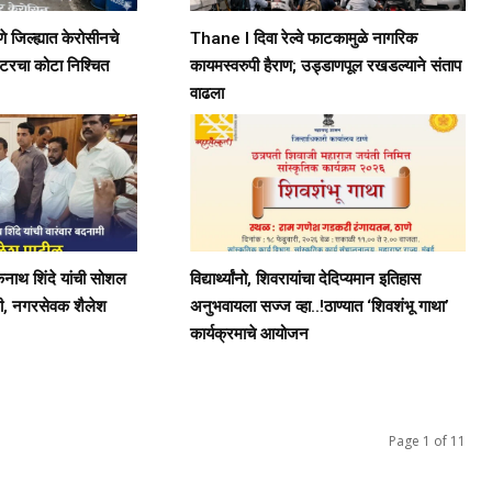
े जिल्ह्यात केरोसीनचे
Thane l दिवा रेल्वे फाटकामुळे नागरिक
िटरचा कोटा निश्चित
कायमस्वरुपी हैराण; उड्डाणपूल रखडल्याने संताप
वाढला
एकनाथ शिंदे यांची सोशल
विद्यार्थ्यांनो, शिवरायांचा देदिप्यमान इतिहास
मी, नगरसेवक शैलेश
अनुभवायला सज्ज व्हा..!ठाण्यात ‘शिवशंभू गाथा’
कार्यक्रमाचे आयोजन
Page 1 of 11