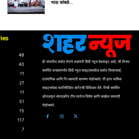
भाऊ कांबळे...
ies
48
ही जगातील सर्वात वेगाने वाढणारी हिंदी न्यूज वेबसाइट आहे, जी तिच्या
40
समर्पित वाचकांपर्यंत हिंदी न्यूज साइट्समधील सर्वात विश्वासार्ह,
11
प्रामाणिक आणि निःपक्षपाती बातम्या पोहोचवते. ती इतर भाषिक
27
साइट्सपेक्षा मल्टीमीडिया कंटेंटची विविधता देते. तिची समर्पित
11
ऑनलाइन संपादकीय टीम दररोज विशेष आणि सखोल सामग्री
51
पोहोचवते.
15
117
7