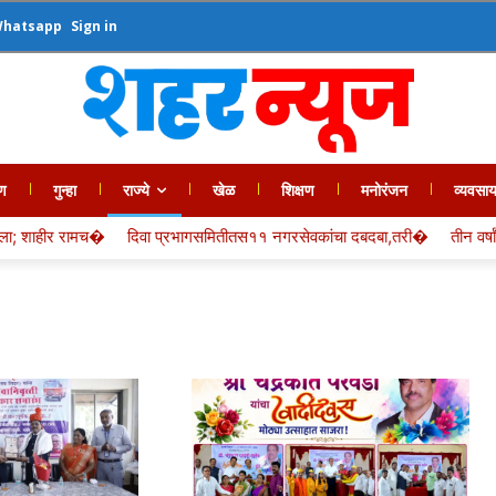
Whatsapp
Sign in
ण
गुन्हा
राज्ये
खेळ
शिक्षण
मनोरंजन
व्यवसा
दिवा प्रभागसमितीतस११ नगरसेवकांचा दबदबा,तरी�
तीन वर्षांपासून प्रलंबित अ