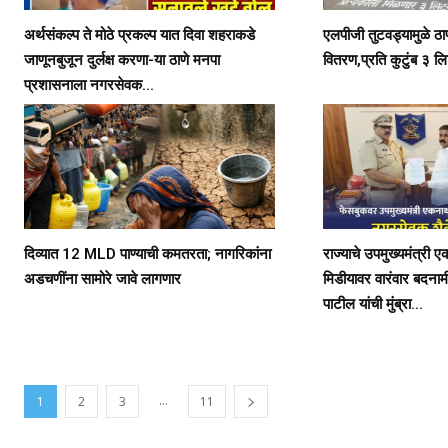
अर्थसंकल्प ते मोठे प्रकल्प यात दिवा शहराकडे
एलपीजी तुटवड्यामुळे ठाण
जाणूनबुजून दुर्लक्ष करणा-या ठाणे मनपा
वितरण,प्रति कुटुंब ३ ल
प्रशासनाला नगरसेवक...
दिव्यात 12 MLD पाण्याची कमतरता; नागरिकांना
राज्याचे उपमुख्यमंत्री 
अडचणींना सामोरे जावे लागणार
मिडीयावर वारंवार बदना
पाटील यांची मुंब्रा...
...
1
2
3
11