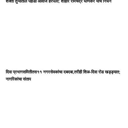
शक्ती तुऱ्यातील पहाडी आवाज हरपला; शाहीर रामचंद्र घाणेकर यांचे निधन
दिवा प्रभागसमितीतस११ नगरसेवकांचा दबदबा,तरीही शिळ-दिवा रोड खड्ड्यात;
नागरिकांचा संताप