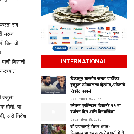
करता सर्व
ळी भरून
ी बिलाची
े
INTERNATIONAL
 पाणी बिलाची
 करण्यात
दिव्यातून भारतीय जनता पार्टीच्या
इच्छुक उमेदवारांचा हिरमोड,अनेकांचे
तिकीट कापले
ी वसुली
December 30, 2025
कोकण प्रतिष्ठान दिवातर्फे ११ वा
क होती. या
वर्धापन दिन आणि दिनदर्शिका...
ी, असे निर्देश
December 28, 2025
सौ.सपनाताई रोशन भगत :
जिव्हाळ्याचा संवाद,सस्नेह गाठी भेटी