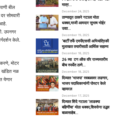
मात्र...
 पाणी बील
December 24, 2025
े दर सोमवारी
ठाण्यातून ठाकरे गटाला मोठा
धक्का,माजी आमदार सुभाष भोईर
आहे.
उद्या...
ाली. उपनगर
December 19, 2025
गदर्शन केले.
‘बार्टी’तर्फे एमपीएससी अभियांत्रिकी
मुलाखत तयारीसाठी आर्थिक सहाय्य
December 18, 2025
26 व्या टग ऑफ वॉर राज्यस्तरीय
 करणे, मोटर
बीच स्पर्धेत ठाणे...
, खंडित नळ
December 18, 2025
दिव्यात ‘भाजपा’ स्वबळावर लढणार,
ात येणार
भाजप पदाधिकाऱ्यांनी पोस्टर केले
व्हायरल
December 17, 2025
दिव्यात शिंदे गटाला ‘लाडक्या
बहिणींचा’ मोठा धक्का,शिवसेना उद्धव
बाळासाहेब...