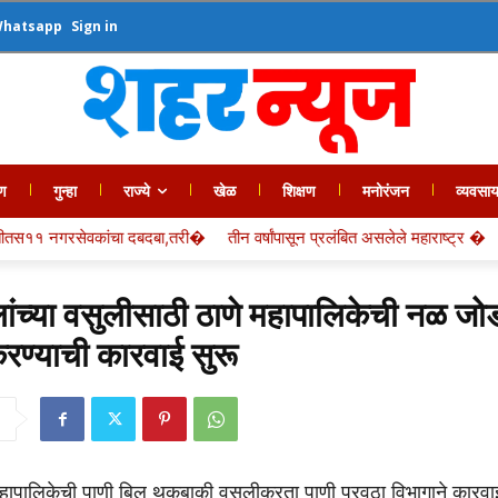
Whatsapp
Sign in
ण
गुन्हा
राज्ये
खेळ
शिक्षण
मनोरंजन
व्यवसा
दबदबा,तरी�
तीन वर्षांपासून प्रलंबित असलेले महाराष्ट्र �
मुंबई पोर्ट प्राधिकरण
लांच्या वसुलीसाठी ठाणे महापालिकेची नळ जो
रण्याची कारवाई सुरू
हापालिकेची पाणी बिल थकबाकी वसुलीकरता पाणी पुरवठा विभागाने कारवाई