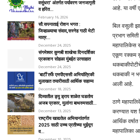
वसुंधरा’ अंतर्गत पर्यावरण जनजागृती
आहे. या वर्षी
व हरित...
February 16, 2026
सौ.सपनाताई रोशन भगत :
बिल वसुली झा
जिव्हाळ्याचा संवाद,सस्नेह गाठी भेटी
प्रभाग समिती
मात्र...
महापालिकेस 
December 24, 2025
संगमेश्वर कुणबी शाखेचा दिनदर्शिका
एकूण रक्कम स
प्रकाशन सोहळा मुंबईत उत्साहात
थकबाकीपोटीचे
December 24, 2025
थकबाकी न भरल
‘बार्टी’तर्फे एमपीएससी अभियांत्रिकी
मुलाखत तयारीसाठी आर्थिक सहाय्य
आली आहे.
December 18, 2025
दिव्यातील ड्यु ड्राप शाळेत घडतोय
ठाणे महापालि
अजब प्रकार, मुलांना बाथरुमसाठी...
करण्यात यश म
December 13, 2025
राष्ट्रीय खाद्यतेल अभियानांतर्गत
आर्थिक वर्षात
2025 साठी उच्च प्रतीच्या भुईमूग
महापालिका आय
व...
December 10, 2025