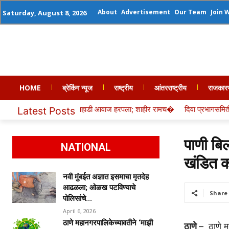
About
Advertisement
Our Team
Join 
Saturday, August 8, 2026
HOME
ब्रेकिंग न्यूज
राष्ट्रीय
आंतरराष्ट्रीय
राजकार
ऱ्यातील पहाडी आवाज हरपला; शाहीर रामच�
दिवा प्रभागसमितीतस११ नगरसेवकांचा 
Latest Posts
पाणी बि
NATIONAL
खंडित क
नवी मुंबईत अज्ञात इसमाचा मृतदेह
आढळला; ओळख पटविण्याचे
Share
पोलिसांचे...
April 6, 2026
ठाणे महानगरपालिकेच्यावतीने ‘माझी
ठाणे
– ठाणे म