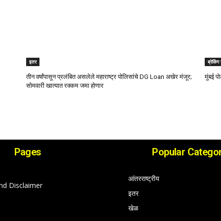
इतर
ब्रेकिंग
तीन वर्षांपासून प्रलंबित असलेले महाराष्ट्र पोलिसांचे DG Loan अखेर मंजूर;
मुंबई प
सोमवारी खात्यात रक्कम जमा होणार
Pages
Popular Categor
आंतरराष्ट्रीय
nd Disclaimer
इतर
खेळ