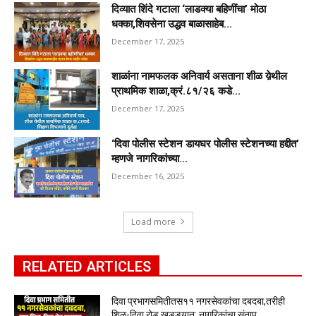
दिव्यात शिंदे गटाला ‘लाडक्या बहिणींचा’ मोठा
धक्का,शिवसेना उद्धव बाळासाहेब...
December 17, 2025
शाळांना नामफलक अनिवार्य असताना शीळ य़ेथील
प्राथमिक शाळा,क्रं.८१/२६ कडे...
December 17, 2025
‘दिवा पोलीस स्टेशन डायघर पोलीस स्टेशनच्या हद्दीत’
म्हणजे नागरिकांच्या...
December 16, 2025
Load more
RELATED ARTICLES
दिवा प्रभागसमितीतस११ नगरसेवकांचा दबदबा,तरीही
शिळ-दिवा रोड खड्ड्यात; नागरिकांचा संताप