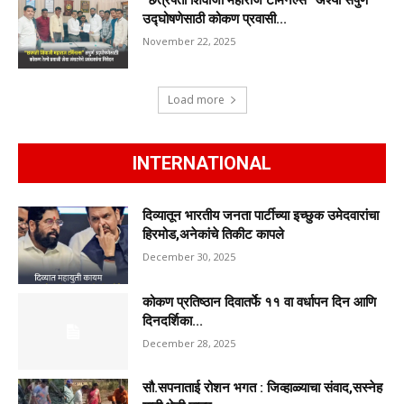
“छत्रपती शिवाजी महाराज टर्मिनल्स” अश्या संपुर्ण
उद्घोषणेसाठी कोकण प्रवासी...
November 22, 2025
Load more
INTERNATIONAL
दिव्यातून भारतीय जनता पार्टीच्या इच्छुक उमेदवारांचा
हिरमोड,अनेकांचे तिकीट कापले
December 30, 2025
कोकण प्रतिष्ठान दिवातर्फे ११ वा वर्धापन दिन आणि
दिनदर्शिका...
December 28, 2025
सौ.सपनाताई रोशन भगत : जिव्हाळ्याचा संवाद,सस्नेह