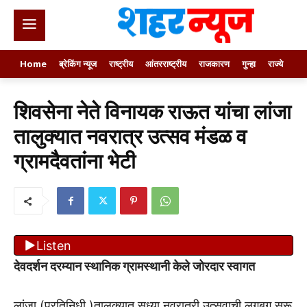
Home
ब्रेकिंग न्यूज
राष्ट्रीय
आंतरराष्ट्रीय
राजकारण
गुन्हा
राज्ये
खे
शिवसेना नेते विनायक राऊत यांचा लांजा
तालुक्यात नवरात्र उत्सव मंडळ व
ग्रामदैवतांना भेटी
Listen
देवदर्शन दरम्यान स्थानिक ग्रामस्थानी केले जोरदार स्वागत
लांजा (प्रतिनिधी )तालुक्यात सध्या नवरात्री उत्सवाची लगबग सुरू