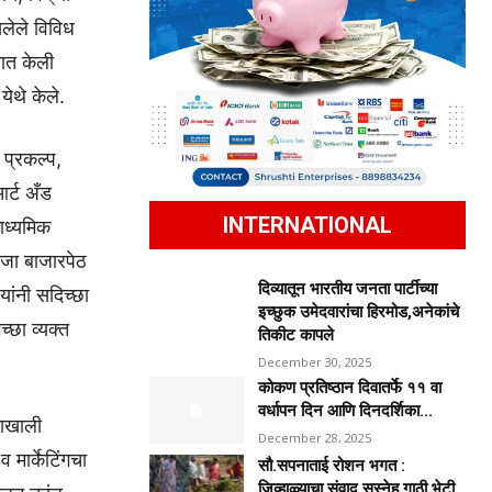
सलेले विविध
सात केली
ेथे केले.
 प्रकल्प,
आर्ट अँड
INTERNATIONAL
माध्यमिक
ंजा बाजारपेठ
दिव्यातून भारतीय जनता पार्टीच्या
यांनी सदिच्छा
इच्छुक उमेदवारांचा हिरमोड,अनेकांचे
च्छा व्यक्त
तिकीट कापले
December 30, 2025
कोकण प्रतिष्ठान दिवातर्फे ११ वा
वर्धापन दिन आणि दिनदर्शिका...
शनाखाली
December 28, 2025
व मार्केटिंगचा
सौ.सपनाताई रोशन भगत :
जिव्हाळ्याचा संवाद,सस्नेह गाठी भेटी