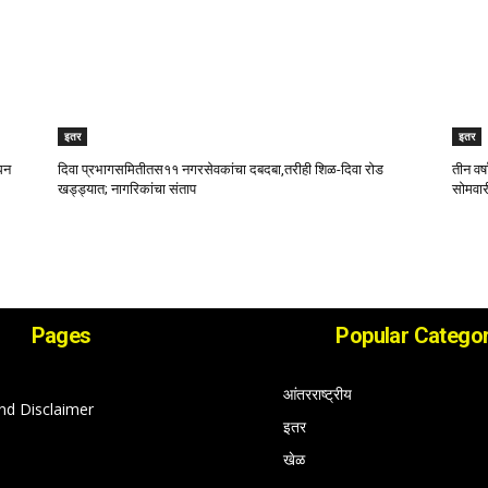
इतर
इतर
िधन
दिवा प्रभागसमितीतस११ नगरसेवकांचा दबदबा,तरीही शिळ-दिवा रोड
तीन वर्
खड्ड्यात; नागरिकांचा संताप
सोमवार
Pages
Popular Categor
आंतरराष्ट्रीय
nd Disclaimer
इतर
खेळ