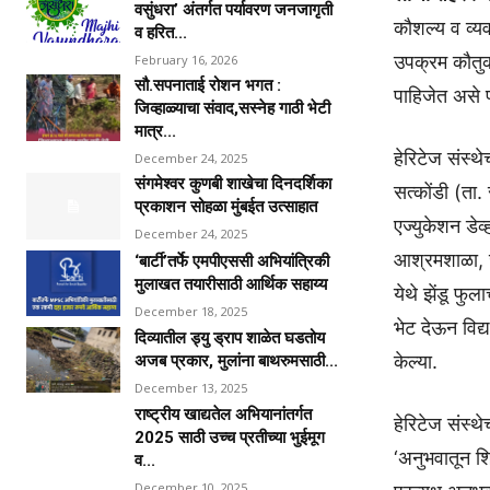
वसुंधरा’ अंतर्गत पर्यावरण जनजागृती
कौशल्य व व्यव
व हरित...
उपक्रम कौतुक
February 16, 2026
सौ.सपनाताई रोशन भगत :
पाहिजेत असे प
जिव्हाळ्याचा संवाद,सस्नेह गाठी भेटी
मात्र...
हेरिटेज संस्थ
December 24, 2025
संगमेश्वर कुणबी शाखेचा दिनदर्शिका
सत्कोंडी (ता. 
प्रकाशन सोहळा मुंबईत उत्साहात
एज्युकेशन डेव
December 24, 2025
आश्रमशाळा, ज
‘बार्टी’तर्फे एमपीएससी अभियांत्रिकी
मुलाखत तयारीसाठी आर्थिक सहाय्य
येथे झेंडू फु
December 18, 2025
भेट देऊन विद्य
दिव्यातील ड्यु ड्राप शाळेत घडतोय
केल्या.
अजब प्रकार, मुलांना बाथरुमसाठी...
December 13, 2025
राष्ट्रीय खाद्यतेल अभियानांतर्गत
हेरिटेज संस्थे
2025 साठी उच्च प्रतीच्या भुईमूग
‘अनुभवातून शिक
व...
December 10, 2025