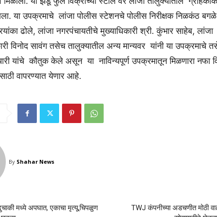
भव मिळाला. या झेंडू फुल विक्रीच्या स्टॉल वर लांजा तालुक्यातील ग्राहकां
ाला. या उपक्रमाचे लांजा पोलीस स्टेशनचे पोलीस निरीक्षक निळकंठ बगळे 
यांका ढोले, लांजा नगरपंचायतीचे मुख्याधिकारी श्री. कुंभार साहेब, लांजा
री विनोद सावंग तसेच तालुक्यातील अन्य मान्यवर यांनी या उपक्रमाचे तसे
ारी यांचे कौतुक केले असून या नाविन्यपूर्ण उपक्रमातून मिळणारा नफा विद्या
यासाठी वापरण्यात येणार आहे.
By
Shahar News
ाकी मध्ये अपघात, एकाचा मृत्यू,चिपळुण
TWJ कंपनीच्या अडचणीत मोठी वाढ 