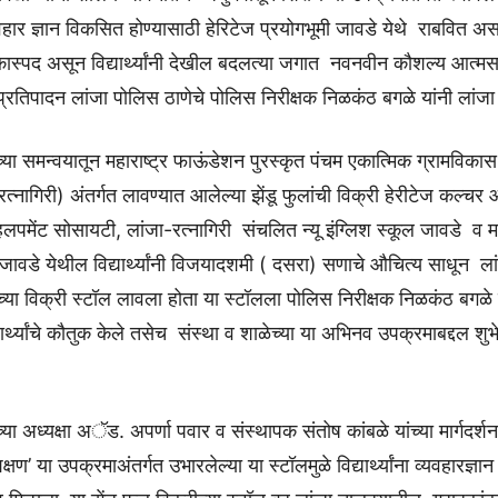
हार ज्ञान विकसित होण्यासाठी हेरिटेज प्रयोगभूमी जावडे येथे राबवित अ
ास्पद असून विद्यार्थ्यांनी देखील बदलत्या जगात नवनवीन कौशल्य आत्म
्रतिपादन लांजा पोलिस ठाणेचे पोलिस निरीक्षक निळकंठ बगळे यांनी लांजा य
ेच्या समन्वयातून महाराष्ट्र फाऊंडेशन पुरस्कृत पंचम एकात्मिक ग्रामविकास
रत्नागिरी) अंतर्गत लावण्यात आलेल्या झेंडू फुलांची विक्री हेरीटेज कल्चर 
्हलपमेंट सोसायटी, लांजा-रत्नागिरी संचलित न्यू इंग्लिश स्कूल जावडे व 
ावडे येथील विद्यार्थ्यांनी विजयादशमी ( दसरा) सणाचे औचित्य साधून ला
लाच्या विक्री स्टॉल लावला होता या स्टॉलला पोलिस निरीक्षक निळकंठ बगळे 
ार्थ्यांचे कौतुक केले तसेच संस्था व शाळेच्या या अभिनव उपक्रमाबद्दल शुभे
च्या अध्यक्षा अॅड. अपर्णा पवार व संस्थापक संतोष कांबळे यांच्या मार्गदर्
्षण’ या उपक्रमाअंतर्गत उभारलेल्या या स्टॉलमुळे विद्यार्थ्यांना व्यवहारज्ञान 