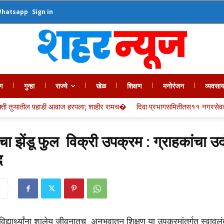
Whatsapp
Sign in
ण
गुन्हा
राज्ये
खेळ
शिक्षण
मनोरंजन
व्यवसा
डी आवाज हरपला; शाहीर रामच�
दिवा प्रभागसमितीतस११ नगरसेवकांचा दबदबा,तरी�
थ्यांचा झेंडू फुल विक्री उपक्रम : ग्राहकांचा उ
द
िद्यार्थ्यांना शालेय जीवनातच अनुभवातून शिक्षण या उपक्रमांतर्गत स्वावलं