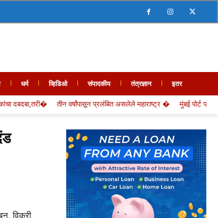
य
धर्म
व्हिडिओ
संपादकीय
तंत्रज्ञान
इतर
तीन वर्षांपासून प्रलंबित असलेले महाराष्ट्र �
मुंबई पोर्ट प्राधिकरण सब सेक्शन 
दंड
बन, विक्री