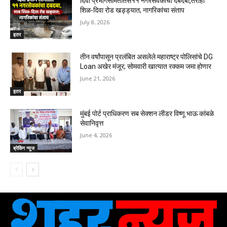
दिवा प्रभागसमितीतस११ नगरसेवकांचा दबदबा,तरीही
शिळ-दिवा रोड खड्ड्यात; नागरिकांचा संताप
July 8, 2026
इतर
तीन वर्षांपासून प्रलंबित असलेले महाराष्ट्र पोलिसांचे DG
Loan अखेर मंजूर; सोमवारी खात्यात रक्कम जमा होणार
June 21, 2026
इतर
मुंबई पोर्ट प्राधिकरण सब सेक्शन लीडर विष्णू भाऊ कांबळे
सेवानिवृत्त
June 4, 2026
ब्रेकिंग न्यूज