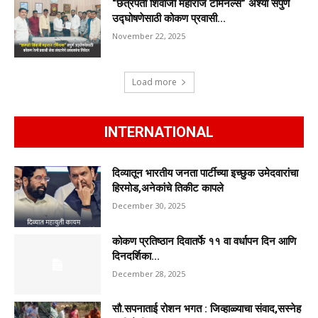
“छत्रपती शिवाजी महाराज टर्मिनल्स” अश्या संपुर्ण
उद्घोषणेसाठी कोकण प्रवासी...
November 22, 2025
Load more
INTERNATIONAL
दिव्यातून भारतीय जनता पार्टीच्या इच्छुक उमेदवारांचा
हिरमोड,अनेकांचे तिकीट कापले
December 30, 2025
कोकण प्रतिष्ठान दिवातर्फे ११ वा वर्धापन दिन आणि
दिनदर्शिका...
December 28, 2025
सौ.सपनाताई रोशन भगत : जिव्हाळ्याचा संवाद,सस्नेह