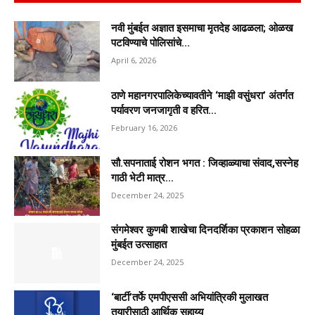
नवी मुंबईत अज्ञात इसमाचा मृतदेह आढळला; ओळख
पटविण्याचे पोलिसांचे...
April 6, 2026
ठाणे महानगरपालिकेच्यावतीने ‘माझी वसुंधरा’ अंतर्गत
पर्यावरण जनजागृती व हरित...
February 16, 2026
सौ.सपनाताई रोशन भगत : जिव्हाळ्याचा संवाद,सस्नेह
गाठी भेटी मात्र...
December 24, 2025
संगमेश्वर कुणबी शाखेचा दिनदर्शिका प्रकाशन सोहळा
मुंबईत उत्साहात
December 24, 2025
‘बार्टी’तर्फे एमपीएससी अभियांत्रिकी मुलाखत
तयारीसाठी आर्थिक सहाय्य