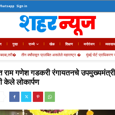
Whatsapp
Sign in
ण
गुन्हा
राज्ये
खेळ
शिक्षण
मनोरंजन
व्यवसा
ाष्ट्र �
मुंबई पोर्ट प्राधिकरण सब सेक्शन लीडर विष्णू �
मुंबई पोर्ट प्राधिकरण 
त राम गणेश गडकरी रंगायतनचे उपमुख्यमंत्
नी केले लोकार्पण