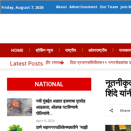
About
Advertisement
Our Team
Join 
Friday, August 7, 2026
HOME
ब्रेकिंग न्यूज
राष्ट्रीय
आंतरराष्ट्रीय
राजकार
प्रभागसमितीतस११ नगरसेवकांचा दबदबा,तरी�
तीन वर्षांपासून प्रलंबित असलेले महार
Latest Posts
नूतनीकृ
NATIONAL
शिंदे यां
नवी मुंबईत अज्ञात इसमाचा मृतदेह
आढळला; ओळख पटविण्याचे
Share
पोलिसांचे...
April 6, 2026
ठाणे महानगरपालिकेच्यावतीने ‘माझी