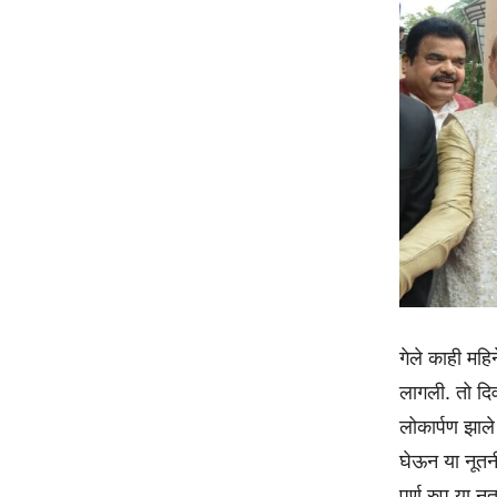
गेले काही महि
लागली. तो द
लोकार्पण झाले
घेऊन या नूतन
पूर्ण रुप या