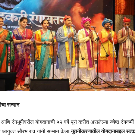
ंचा सन्मान
े आणि रंगभूमीवरील योगदानाची ५२ वर्षे पूर्ण करीत असलेल्या ज्येष्ठ रंगकर्
गी आयुक्त सौरभ राव यांनी सन्मान केला.
नूतनीकरणातील योगदानाबद्दल सत्क