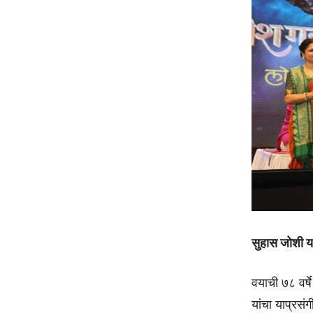
सुहास जोशी या
वयाची ७८ वर्ष
यांचा याप्रसं