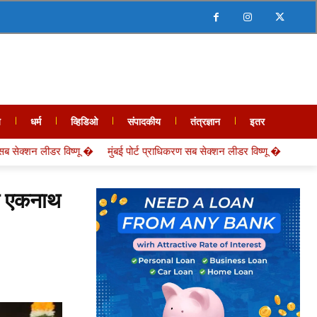
य
धर्म
व्हिडिओ
संपादकीय
तंत्रज्ञान
इतर
सब सेक्शन लीडर विष्णू �
री एकनाथ