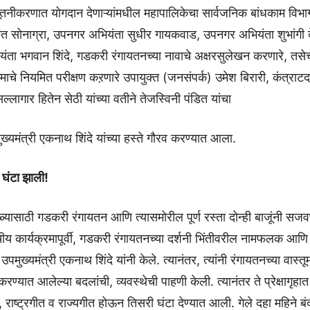
नूतनीकरणात योगदान देणाऱ्यांमधील महापालिकेचा सार्वजनिक बांधकाम विभा
ांत सोनाग्रा, उपनगर अभियंता सुधीर गायकवाड, उपनगर अभियंता शुभांगी 
यंता भगवान शिंदे, गडकरी रंगायतनच्या नावाचे अक्षरसुलेखन करणारे, तसेच 
चे नियमित परीक्षण कऱणारे उपायुक्त (जनसंपर्क) उमेश बिरारी, कंत्राटदा
्लागार हितेन सेठी यांच्या वतीने तेजस्विनी पंडित यांचा
ुख्यमंत्री एकनाथ शिंदे यांच्या हस्ते गौरव करण्यात आला.
घंटा झाली!
ळ्यासाठी गडकरी रंगायतन आणि त्यासमोरील पूर्ण रस्ता दोन्ही बाजूंनी सज
ंचीय कार्यक्रमापूर्वी, गडकरी रंगायतनच्या दर्शनी भिंतीवरील नामफलक आ
पमुख्यमंत्री एकनाथ शिंदे यांनी केले. त्यानंतर, त्यांनी रंगायतनच्या वास्तूम
रण्यात आलेल्या बदलांची, व्यवस्थेची पाहणी केली. त्यानंतर ते प्रेक्षागृहात
र, राष्ट्रगीत व राज्यगीत होऊन तिसरी घंटा देण्यात आली. गेले दहा महिने 