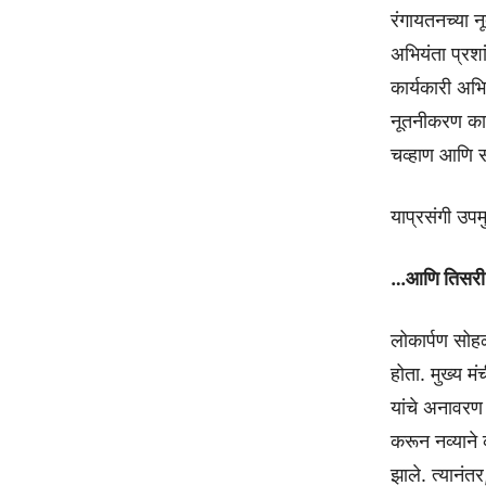
रंगायतनच्या 
अभियंता प्रश
कार्यकारी अभि
नूतनीकरण कामा
चव्हाण आणि सल
याप्रसंगी उपम
…आणि तिसरी 
लोकार्पण सोह
होता. मुख्य म
यांचे अनावरण उ
करून नव्याने क
झाले. त्यानंत