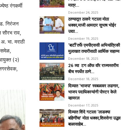
मात्र...
ेष्ठ रंगकर्मी
December 24, 2025
ठाण्यातून ठाकरे गटाला मोठा
ड. निरंजन
धक्का,माजी आमदार सुभाष भोईर
उद्या...
्त सौरभ राव,
December 19, 2025
, अ. भा. मराठी
‘बार्टी’तर्फे एमपीएससी अभियांत्रिकी
 समेळ,
मुलाखत तयारीसाठी आर्थिक सहाय्य
December 18, 2025
आयुक्त (२)
26 व्या टग ऑफ वॉर राज्यस्तरीय
ी नगरसेवक,
बीच स्पर्धेत ठाणे...
December 18, 2025
दिव्यात ‘भाजपा’ स्वबळावर लढणार,
भाजप पदाधिकाऱ्यांनी पोस्टर केले
व्हायरल
December 17, 2025
दिव्यात शिंदे गटाला ‘लाडक्या
बहिणींचा’ मोठा धक्का,शिवसेना उद्धव
बाळासाहेब...