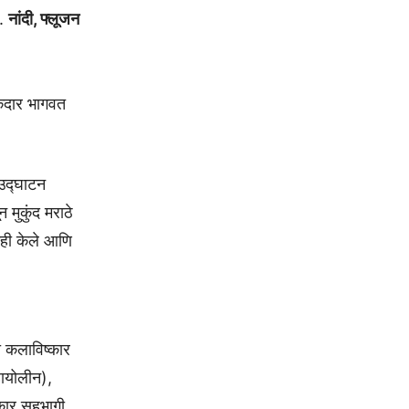
ा.
नांदी, फ्लूजन
केदार भागवत
 उद्घाटन
 मुकुंद मराठे
शनही केले आणि
ा कलाविष्कार
हायोलीन),
ाकार सहभागी