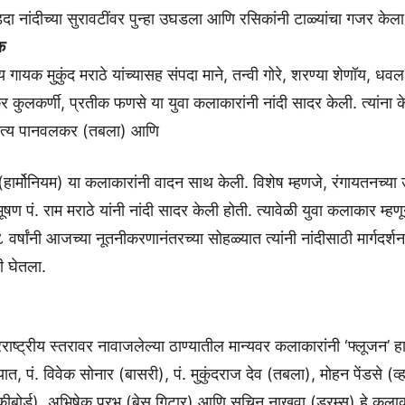
ा नांदीच्या सुरावटींवर पुन्हा उघडला आणि रसिकांनी टाळ्यांचा गजर केल
क
रीय गायक मुकुंद मराठे यांच्यासह संपदा माने, तन्वी गोरे, शरण्या शेणॉय, धवल
 कुलकर्णी, प्रतीक फणसे या युवा कलाकारांनी नांदी सादर केली. त्यांना 
ित्य पानवलकर (तबला) आणि
(हार्मोनियम) या कलाकारांनी वादन साथ केली. विशेष म्हणजे, रंगायतनच्या
ूषण पं. राम मराठे यांनी नांदी सादर केली होती. त्यावेळी युवा कलाकार म्हणून
 वर्षांनी आजच्या नूतनीकरणानंतरच्या सोहळ्यात त्यांनी नांदीसाठी मार्गदर्
ी घेतला.
रराष्ट्रीय स्तरावर नावाजलेल्या ठाण्यातील मान्यवर कलाकारांनी ‘फ्लूजन’ ह
यात, पं. विवेक सोनार (बासरी), पं. मुकुंदराज देव (तबला), मोहन पेंडसे (व्
(कीबोर्ड), अभिषेक प्रभू (बेस गिटार) आणि सचिन नाखवा (ड्रम्स) हे कल