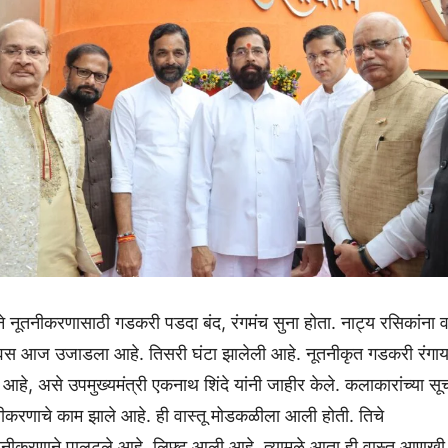
ने नूतनीकरणासाठी गडकरी पडदा बंद, रंगमंच सुना होता. नाट्य रसिकांना 
िवस आज उजाडला आहे. तिसरी घंटा झालेली आहे. नूतनीकृत गडकरी रंगा
 आहे, असे उपमुख्यमंत्री एकनाथ शिंदे यांनी जाहीर केले. कलाकारांच्या सू
ीकरणाचे काम झाले आहे. ही वास्तू मोडकळीला आली होती. तिचे
 नूतनीकरणाने पालटले आहे. लिफ्ट आली आहे. त्यामुळे आता ही वास्तू आणखी