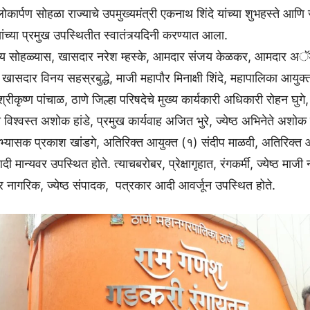
लोकार्पण सोहळा राज्याचे उपमुख्यमंत्री एकनाथ शिंदे यांच्या शुभहस्ते आणि ज्य
ंच्या प्रमुख उपस्थितीत स्वातंत्र्यदिनी करण्यात आला.
ीय सोहळ्यास, खासदार नरेश म्हस्के, आमदार संजय केळकर, आमदार अॅ
खासदार विनय सहस्रबुद्धे, माजी महापौर मिनाक्षी शिंदे, महापालिका आयुक
्रीकृष्ण पांचाळ, ठाणे जिल्हा परिषदेचे मुख्य कार्यकारी अधिकारी रोहन घुगे
े विश्वस्त अशोक हांडे, प्रमुख कार्यवाह अजित भुरे, ज्येष्ठ अभिनेते अशोक
्यासक प्रकाश खांडगे, अतिरिक्त आयुक्त (१) संदीप माळवी, अतिरिक्त 
दी मान्यवर उपस्थित होते. त्याचबरोबर, प्रेक्षागृहात, रंगकर्मी, ज्येष्ठ माज
र नागरिक, ज्येष्ठ संपादक, पत्रकार आदी आवर्जून उपस्थित होते.