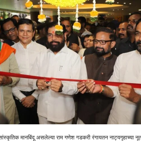
ांस्कृतिक मानबिंदू असलेल्या राम गणेश गडकरी रंगायतन नाट्यगृहाच्या नू