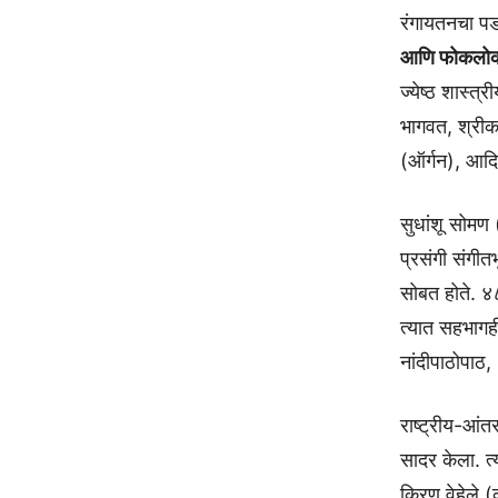
रंगायतनचा पडद
आणि फोकलो
ज्येष्ठ शास्त्
भागवत, श्रीकर
(ऑर्गन), आद
सुधांशू सोमण 
प्रसंगी संगीतभ
सोबत होते. ४८
त्यात सहभागह
नांदीपाठोपाठ,
राष्ट्रीय-आंत
सादर केला. त्
किरण वेहेले 