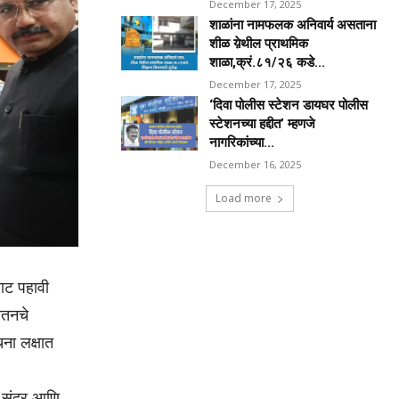
December 17, 2025
शाळांना नामफलक अनिवार्य असताना
शीळ य़ेथील प्राथमिक
शाळा,क्रं.८१/२६ कडे...
December 17, 2025
‘दिवा पोलीस स्टेशन डायघर पोलीस
स्टेशनच्या हद्दीत’ म्हणजे
नागरिकांच्या...
December 16, 2025
Load more
वाट पहावी
यतनचे
चना लक्षात
 सुंदर आणि