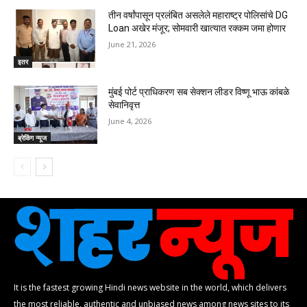
तीन वर्षांपासून प्रलंबित असलेले महाराष्ट्र पोलिसांचे DG
Loan अखेर मंजूर; सोमवारी खात्यात रक्कम जमा होणार
June 21, 2026
इतर
मुंबई पोर्ट प्राधिकरण सब सेक्शन लीडर विष्णू भाऊ कांबळे
सेवानिवृत्त
June 4, 2026
ब्रेकिंग न्यूज
It is the fastest growing Hindi news website in the world, which delivers
the most reliable, authentic and unbiased news among news sites to its