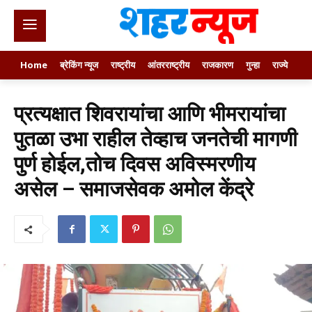
Home
ब्रेकिंग न्यूज
राष्ट्रीय
आंतरराष्ट्रीय
राजकारण
गुन्हा
राज्ये
खे
प्रत्यक्षात शिवरायांचा आणि भीमरायांचा
पुतळा उभा राहील तेव्हाच जनतेची मागणी
पुर्ण होईल,तोच दिवस अविस्मरणीय
असेल – समाजसेवक अमोल केंद्रे