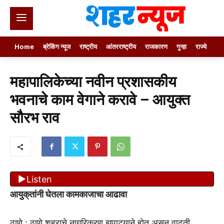
Home
ब्रेकिंग न्यूज
राष्ट्रीय
आंतरराष्ट्रीय
राजकारण
गुन्हा
राज्ये
खे
महापालिकेच्या नवीन प्रशासकीय
भवनाचे काम वेगाने करावे – आयुक्त
सौरभ राव
Listen
आयुक्‌तांनी घेतला कामकाजाचा आढावा
ठाणे : ठाणे शहराचे नागरिकरण झपाट्याने होत असून वाढती