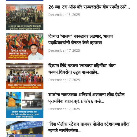
26 व्या टग ऑफ वॉर राज्यस्तरीय बीच स्पर्धेत ठाणे...
December 18, 2025
दिव्यात ‘भाजपा’ स्वबळावर लढणार, भाजप
पदाधिकाऱ्यांनी पोस्टर केले व्हायरल
December 17, 2025
दिव्यात शिंदे गटाला ‘लाडक्या बहिणींचा’ मोठा
धक्का,शिवसेना उद्धव बाळासाहेब...
December 17, 2025
शाळांना नामफलक अनिवार्य असताना शीळ य़ेथील
प्राथमिक शाळा,क्रं.८१/२६ कडे...
December 17, 2025
‘दिवा पोलीस स्टेशन डायघर पोलीस स्टेशनच्या हद्दीत’
म्हणजे नागरिकांच्या...