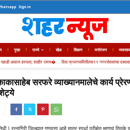
Whatsapp
Sign in
ण
गुन्हा
राज्ये
खेळ
शिक्षण
मनोरंजन
व्यवसा
ामच�
दिवा प्रभागसमितीतस११ नगरसेवकांचा दबदबा,तरी�
तीन वर्षांपासून प्रलं
 काकासाहेब सरफरे व्याख्यानमालेचे कार्य प्रे
ेट्ये
िधी ) रत्नागिरी जिल्ह्यात गुणवत्ता आहे मात्र स्पर्धा परीक्षेत म्हणावं तित