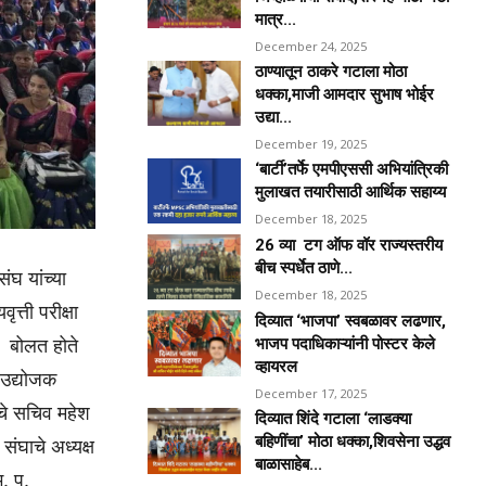
मात्र...
December 24, 2025
ठाण्यातून ठाकरे गटाला मोठा
धक्का,माजी आमदार सुभाष भोईर
उद्या...
December 19, 2025
‘बार्टी’तर्फे एमपीएससी अभियांत्रिकी
मुलाखत तयारीसाठी आर्थिक सहाय्य
December 18, 2025
26 व्या टग ऑफ वॉर राज्यस्तरीय
बीच स्पर्धेत ठाणे...
ंघ यांच्या
December 18, 2025
त्ती परीक्षा
दिव्यात ‘भाजपा’ स्वबळावर लढणार,
े बोलत होते
भाजप पदाधिकाऱ्यांनी पोस्टर केले
व्हायरल
 उद्योजक
December 17, 2025
ाचे सचिव महेश
दिव्यात शिंदे गटाला ‘लाडक्या
बहिणींचा’ मोठा धक्का,शिवसेना उद्धव
संघाचे अध्यक्ष
बाळासाहेब...
भ. प.