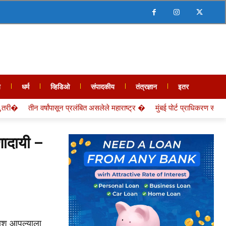
य
धर्म
व्हिडिओ
संपादकीय
तंत्रज्ञान
इतर
बित असलेले महाराष्ट्र �
मुंबई पोर्ट प्राधिकरण सब सेक्शन लीडर विष्णू �
मुंबई पो
रणादायी –
के यश आपल्याला