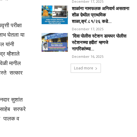
December 17, 2025
शाळांना नामफलक अनिवार्य असताना
शीळ य़ेथील प्राथमिक
शाळा,क्रं.८१/२६ कडे...
त्ती परीक्षा
December 17, 2025
 लाभ घेतला या
‘दिवा पोलीस स्टेशन डायघर पोलीस
स्टेशनच्या हद्दीत’ म्हणजे
ील यांनी
नागरिकांच्या...
द्र म्हैशाले
December 16, 2025
ावेळी मागील
Load more
 हस्ते सत्कार
नदार सुशांत
कासाहेब सरफरे
तील पालक व