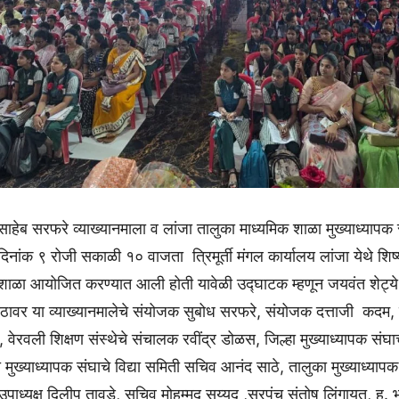
साहेब सरफरे व्याख्यानमाला व लांजा तालुका माध्यमिक शाळा मुख्याध्यापक स
िनांक ९ रोजी सकाळी १० वाजता त्रिमूर्ती मंगल कार्यालय लांजा येथे शिष्यवृ
ार्यशाळा आयोजित करण्यात आली होती यावेळी उद्घाटक म्हणून जयवंत शेट्य
पीठावर या व्याख्यानमालेचे संयोजक सुबोध सरफरे, संयोजक दत्ताजी कदम,
, वेरवली शिक्षण संस्थेचे संचालक रवींद्र डोळस, जिल्हा मुख्याध्यापक संघ
 मुख्याध्यापक संघाचे विद्या समिती सचिव आनंद साठे, तालुका मुख्याध्यापक 
 उपाध्यक्ष दिलीप तावडे, सचिव मोहम्मद सय्यद ,सरपंच संतोष लिंगायत, ह. 