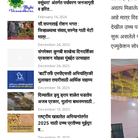
वसुंधरा’ अंतर्गत पर्यावरण जनजागृती
अद्याप मिळाल
व हरित...
आहे मात्र विद्
February 16, 2026
सौ.सपनाताई रोशन भगत :
देखील उच्च पद
जिव्हाळ्याचा संवाद,सस्नेह गाठी भेटी
सुरू असलेले प
मात्र...
December 24, 2025
एज्युकेशन सोसा
संगमेश्वर कुणबी शाखेचा दिनदर्शिका
प्रकाशन सोहळा मुंबईत उत्साहात
December 24, 2025
‘बार्टी’तर्फे एमपीएससी अभियांत्रिकी
मुलाखत तयारीसाठी आर्थिक सहाय्य
December 18, 2025
दिव्यातील ड्यु ड्राप शाळेत घडतोय
अजब प्रकार, मुलांना बाथरुमसाठी...
December 13, 2025
राष्ट्रीय खाद्यतेल अभियानांतर्गत
2025 साठी उच्च प्रतीच्या भुईमूग
व...
December 10, 2025