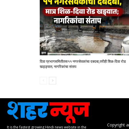
इतर
दिवा प्रभागसमितीतस११ नगरसेवकांचा दबदबा,तरीही शिळ-दिवा रोड
खड्ड्यात; नागरिकांचा संताप
Copyright a
It is the fastest growing Hindi news website in the