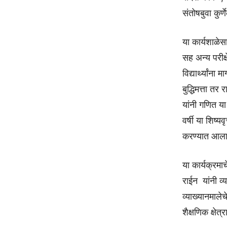
संतोषबुवा कुर्
या कार्यशाळेसा
सह अन्य परीक्ष
विद्यार्थ्यांन
बुद्धिमत्ता तर
यांनी गणित या
वर्षी या शिष्यव
करण्यात आल
या कार्यक्रम
राईन यांनी व्
व्याख्यानमाले
शैक्षणिक क्षे