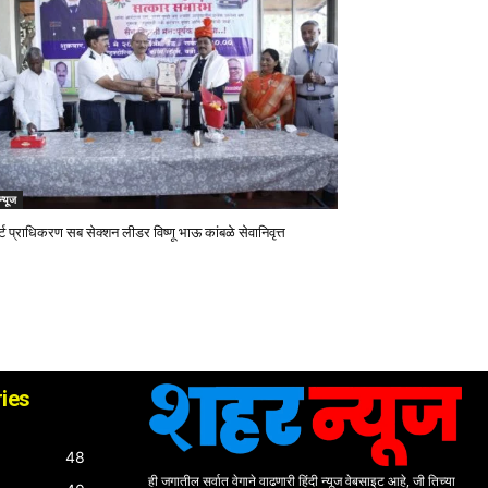
 न्यूज
ोर्ट प्राधिकरण सब सेक्शन लीडर विष्णू भाऊ कांबळे सेवानिवृत्त
ies
48
ही जगातील सर्वात वेगाने वाढणारी हिंदी न्यूज वेबसाइट आहे, जी तिच्या