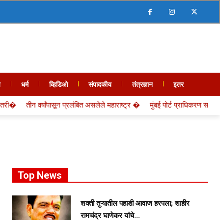
य
धर्म
व्हिडिओ
संपादकीय
तंत्रज्ञान
इतर
वर्षांपासून प्रलंबित असलेले महाराष्ट्र �
मुंबई पोर्ट प्राधिकरण सब सेक्शन लीडर विष
Top News
शक्ती तुऱ्यातील पहाडी आवाज हरपला; शाहीर
रामचंद्र घाणेकर यांचे...