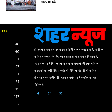
भाऊ कांबळे...
ies
48
ही जगातील सर्वात वेगाने वाढणारी हिंदी न्यूज वेबसाइट आहे, जी तिच्या
40
समर्पित वाचकांपर्यंत हिंदी न्यूज साइट्समधील सर्वात विश्वासार्ह,
11
प्रामाणिक आणि निःपक्षपाती बातम्या पोहोचवते. ती इतर भाषिक
27
साइट्सपेक्षा मल्टीमीडिया कंटेंटची विविधता देते. तिची समर्पित
11
ऑनलाइन संपादकीय टीम दररोज विशेष आणि सखोल सामग्री
51
पोहोचवते.
15
117
7