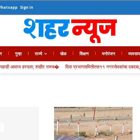
Whatsapp
Sign in
ण
गुन्हा
राज्ये
खेळ
शिक्षण
मनोरंजन
व्यवसा
 हरपला; शाहीर रामच�
दिवा प्रभागसमितीतस११ नगरसेवकांचा दबदबा,तरी�
तीन 