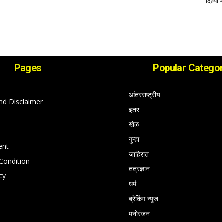
दिल्या 
Pages
Popular Categor
आंतरराष्ट्रीय
nd Disclaimer
इतर
खेळ
गुन्हा
ent
जाहिरात
Condition
तंत्रज्ञान
cy
धर्म
ब्रेकिंग न्यूज
मनोरंजन