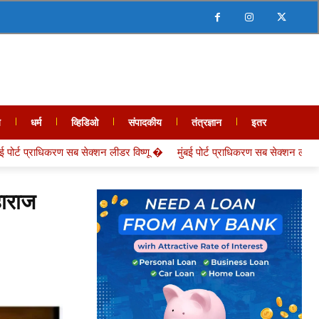
य
धर्म
व्हिडिओ
संपादकीय
तंत्रज्ञान
इतर
न लीडर विष्णू �
मुंबई पोर्ट प्राधिकरण सब सेक्शन लीडर विष्णू �
हाराज