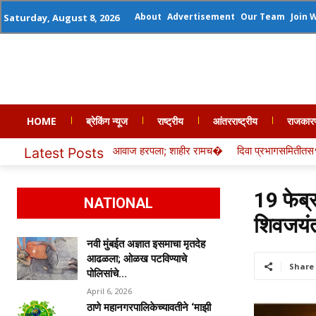
About
Advertisement
Our Team
Join 
Saturday, August 8, 2026
HOME
ब्रेकिंग न्यूज
राष्ट्रीय
आंतरराष्ट्रीय
राजकार
हाडी आवाज हरपला; शाहीर रामच�
दिवा प्रभागसमितीतस११ नगरसेवकांचा दबदबा,तर
Latest Posts
19 फेब्
NATIONAL
शिवजयंत
नवी मुंबईत अज्ञात इसमाचा मृतदेह
आढळला; ओळख पटविण्याचे
Share
पोलिसांचे...
April 6, 2026
ठाणे महानगरपालिकेच्यावतीने ‘माझी