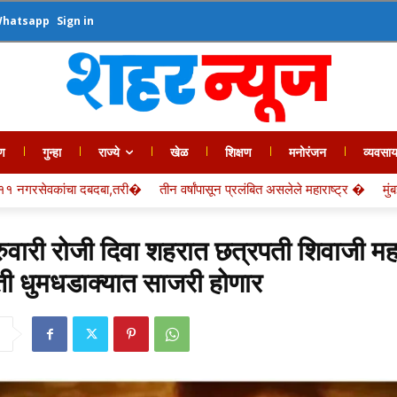
Whatsapp
Sign in
ण
गुन्हा
राज्ये
खेळ
शिक्षण
मनोरंजन
व्यवसा
ी�
तीन वर्षांपासून प्रलंबित असलेले महाराष्ट्र �
मुंबई पोर्ट प्राधिकरण सब सेक्श
रुवारी रोजी दिवा शहरात छत्रपती शिवाजी म
ी धुमधडाक्यात साजरी होणार