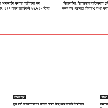
ऑनलाईन प्रवेश प्रक्रिया सन
विद्यार्थ्यांनो, शिवरायांचा देदिप्यमा
 ६११ पात्र शाळांमध्ये ११,५९५ रिक्त
सज्ज व्हा..!ठाण्यात ‘शिवशंभू गाथा’ क
ब्रेकिंग न्यूज
ब्रेकिंग
मुंबई पोर्ट प्राधिकरण सब सेक्शन लीडर विष्णू भाऊ कांबळे सेवानिवृत्त
समाजसे