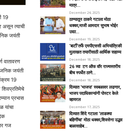
मात्र...
December 24, 2025
ती 19
ठाण्यातून ठाकरे गटाला मोठा
धक्का,माजी आमदार सुभाष भोईर
र असून त्याची
उद्या...
जनिक जयंती
December 19, 2025
‘बार्टी’तर्फे एमपीएससी अभियांत्रिकी
मुलाखत तयारीसाठी आर्थिक सहाय्य
December 18, 2025
्ण वातावरण
26 व्या टग ऑफ वॉर राज्यस्तरीय
्वजनिक जयंती
बीच स्पर्धेत ठाणे...
्यक्रम 19
December 18, 2025
दिव्यात ‘भाजपा’ स्वबळावर लढणार,
 शिवप्रतिमेचे
भाजप पदाधिकाऱ्यांनी पोस्टर केले
म्यान प्रभास
व्हायरल
ळ यांचा
December 17, 2025
दिव्यात शिंदे गटाला ‘लाडक्या
दिक
बहिणींचा’ मोठा धक्का,शिवसेना उद्धव
नगर गज
बाळासाहेब...