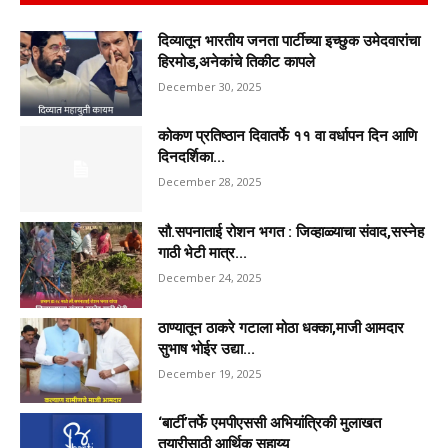
दिव्यातून भारतीय जनता पार्टीच्या इच्छुक उमेदवारांचा
हिरमोड,अनेकांचे तिकीट कापले
December 30, 2025
कोकण प्रतिष्ठान दिवातर्फे ११ वा वर्धापन दिन आणि
दिनदर्शिका...
December 28, 2025
सौ.सपनाताई रोशन भगत : जिव्हाळ्याचा संवाद,सस्नेह
गाठी भेटी मात्र...
December 24, 2025
ठाण्यातून ठाकरे गटाला मोठा धक्का,माजी आमदार
सुभाष भोईर उद्या...
December 19, 2025
‘बार्टी’तर्फे एमपीएससी अभियांत्रिकी मुलाखत
तयारीसाठी आर्थिक सहाय्य