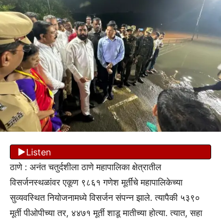
Listen
ठाणे : अनंत चतुर्दशीला ठाणे महापालिका क्षेत्रातील
विसर्जनस्थळांवर एकूण ९८६१ गणेश मूर्तींचे महापालिकेच्या
सुव्यवस्थित नियोजनामध्ये विसर्जन संपन्न झाले. त्यापैकी ५३९०
मूर्ती पीओपीच्या तर, ४४७१ मूर्ती शाडू मातीच्या होत्या. त्यात, सहा