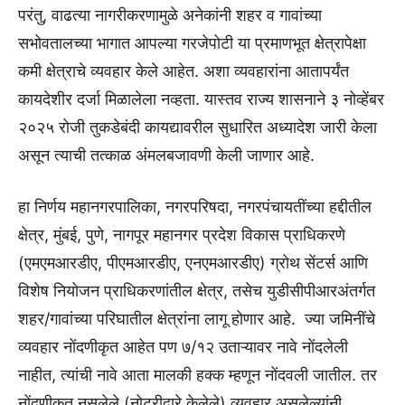
परंतु, वाढत्या नागरीकरणामुळे अनेकांनी शहर व गावांच्या
सभोवतालच्या भागात आपल्या गरजेपोटी या प्रमाणभूत क्षेत्रापेक्षा
कमी क्षेत्राचे व्यवहार केले आहेत. अशा व्यवहारांना आतापर्यंत
कायदेशीर दर्जा मिळालेला नव्हता. यास्तव राज्य शासनाने ३ नोव्हेंबर
२०२५ रोजी तुकडेबंदी कायद्यावरील सुधारित अध्यादेश जारी केला
असून त्याची तत्काळ अंमलबजावणी केली जाणार आहे.
हा निर्णय महानगरपालिका, नगरपरिषदा, नगरपंचायतींच्या हद्दीतील
क्षेत्र, मुंबई, पुणे, नागपूर महानगर प्रदेश विकास प्राधिकरणे
(एमएमआरडीए, पीएमआरडीए, एनएमआरडीए) ग्रोथ सेंटर्स आणि
विशेष नियोजन प्राधिकरणांतील क्षेत्र, तसेच युडीसीपीआरअंतर्गत
शहर/गावांच्या परिघातील क्षेत्रांना लागू होणार आहे. ज्या जमिनींचे
व्यवहार नोंदणीकृत आहेत पण ७/१२ उताऱ्यावर नावे नोंदलेली
नाहीत, त्यांची नावे आता मालकी हक्क म्हणून नोंदवली जातील. तर
नोंदणीकृत नसलेले (नोटरीद्वारे केलेले) व्यवहार असलेल्यांनी