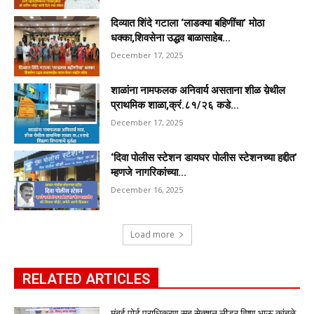
दिव्यात शिंदे गटाला ‘लाडक्या बहिणींचा’ मोठा
धक्का,शिवसेना उद्धव बाळासाहेब...
December 17, 2025
शाळांना नामफलक अनिवार्य असताना शीळ य़ेथील
प्राथमिक शाळा,क्रं.८१/२६ कडे...
December 17, 2025
‘दिवा पोलीस स्टेशन डायघर पोलीस स्टेशनच्या हद्दीत’
म्हणजे नागरिकांच्या...
December 16, 2025
Load more
RELATED ARTICLES
मुंबई पोर्ट प्राधिकरण सब सेक्शन लीडर विष्णू भाऊ कांबळे